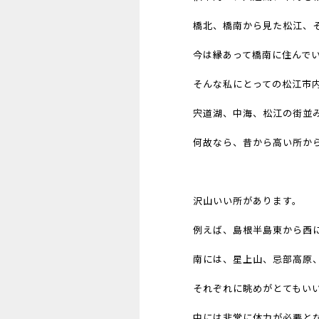
橋北、橋南から見た松江、
今は縁あって橋南に住んで
そんな私にとっての松江市
宍道湖、中海、松江の街並
何故なら、昔から高い所か
沢山いい所があります。
例えば、島根半島東から西
南には、星上山、忌部高原
それぞれに眺めがとてもい
中には非常に体力が必要と