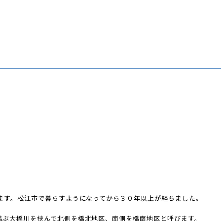
います。松江市で暮らすようになってから３０年以上が経ちました。
結ぶ大橋川を挟んで北側を橋北地区、南側を橋南地区と呼びます。