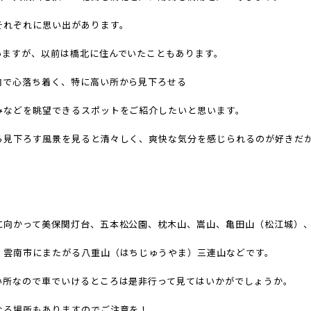
それぞれに思い出があります。
いますが、以前は橋北に住んでいたこともあります。
内で心落ち着く、特に高い所から見下ろせる
みなどを眺望できるスポットをご紹介したいと思います。
ら見下ろす風景を見ると清々しく、爽快な気分を感じられるのが好きだ
に向かって美保関灯台、五本松公園、枕木山、嵩山、亀田山（松江城）
、雲南市にまたがる八重山（はちじゅうやま）三連山などです。
い所なので車でいけるところは是非行って見てはいかがでしょうか。
なる場所もありますのでご注意を！