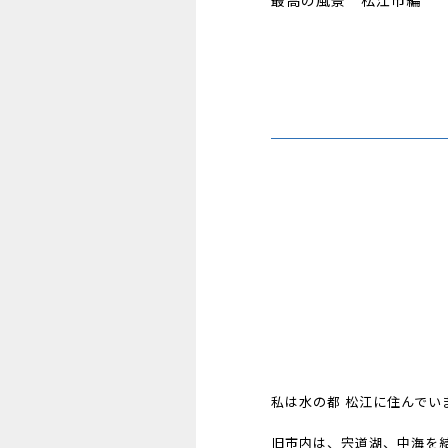
最高の風景 松江市編
私は水の都 松江に住んで
旧市内は、宍道湖、中海を