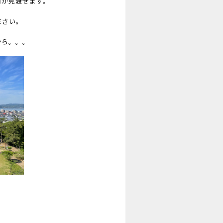
内が見渡せます。
ださい。
から。。。