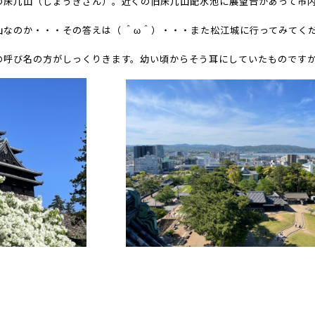
の床几山（しょうぎさん）。近くの旧床几山配水池に展望台があって市
山なのか・・・その答えは（ ＾ω＾）・・・また松江城に行ってみてく
の呼び名の方がしっくりきます。幼い頃からそう耳にしていたものです