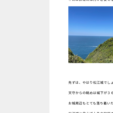
先ずは、やはり松江城でし
天守からの眺めは城下が３
お城周辺もとても落ち着い